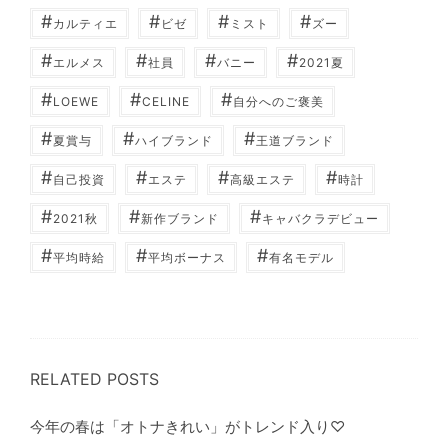
#
#
#
#
カルティエ
ビゼ
ミスト
ズー
#
#
#
#
エルメス
社員
バニー
2021夏
#
#
#
LOEWE
CELINE
自分へのご褒美
#
#
#
夏賞与
ハイブランド
王道ブランド
#
#
#
#
自己投資
エステ
高級エステ
時計
#
#
#
2021秋
新作ブランド
キャバクラデビュー
#
#
#
平均時給
平均ボーナス
有名モデル
RELATED POSTS
今年の春は「オトナきれい」がトレンド入り♡