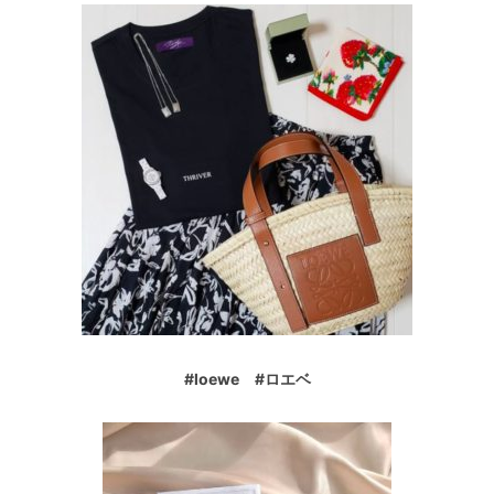
#loewe #ロエベ