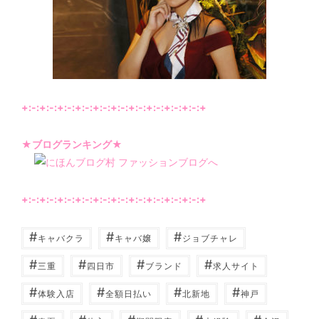
+:-:+:-:+:-:+:-:+:-:+:-:+:-:+:-:+:-:+:-:+
★ブログランキング★
+:-:+:-:+:-:+:-:+:-:+:-:+:-:+:-:+:-:+:-:+
#
#
#
キャバクラ
キャバ嬢
ジョブチャレ
#
#
#
#
三重
四日市
ブランド
求人サイト
#
#
#
#
体験入店
全額日払い
北新地
神戸