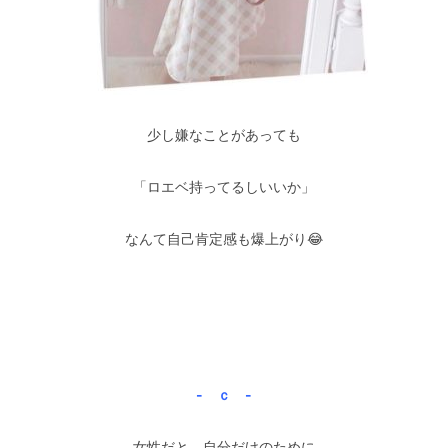
少し嫌なことがあっても
「ロエベ持ってるしいいか」
なんて自己肯定感も爆上がり😂
–
–
- ｃ -
女性だと、自分だけのために