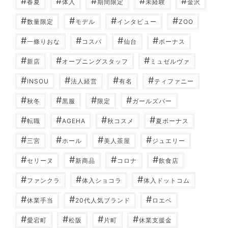
#
#
#
#
#
春夏
体入
期間限定
未経験
金沢
#
#
#
#
数量限定
モデル
インタビュー
ZOO
#
#
#
#
一條りおな
コスパ
仙台
ボーナス
#
#
#
新店
オープニングスタッフ
ミュゼルヴァ
#
#
#
#
INSOU
法人経営
有名
ティファニー
#
#
#
#
秋冬
黒服
限定
ガールズバー
#
#
#
#
転職
AGEHA
秋コスメ
夏ボーナス
#
#
#
#
三宮
ホール
美人茶屋
ジュエリー
#
#
#
#
セリーヌ
新商品
コロナ
飲食店
#
#
#
ファンクラ
体入ショコラ
体入ドットコム
#
#
#
休業手当
20代人気ブランド
ロエベ
#
#
#
#
愛宕町
松阪
片町
休業支援金