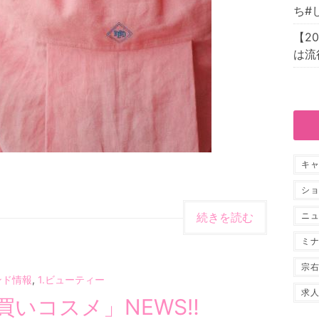
ち#
【2
は流
キ
シ
続きを読む
ニ
ミ
宗
ンド情報
,
1.ビューティー
求
初買いコスメ」NEWS‼