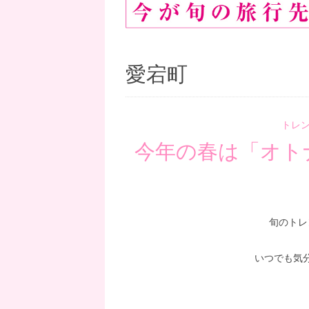
愛宕町
トレ
今年の春は「オト
旬のトレ
いつでも気