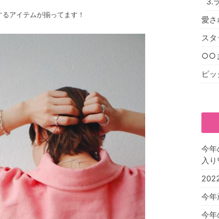
3
するアイテムが揃ってます！
愛さ
スタ
○○
ピッ
今年
入り
20
今年
今年