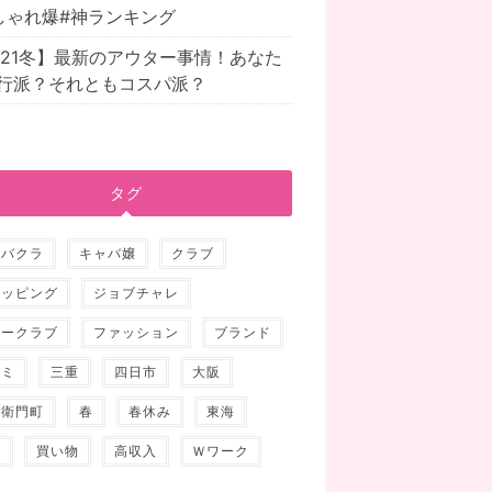
しゃれ爆#神ランキング
021冬】最新のアウター事情！あなた
行派？それともコスパ派？
タグ
ャバクラ
キャバ嬢
クラブ
ョッピング
ジョブチャレ
ュークラブ
ファッション
ブランド
ナミ
三重
四日市
大阪
右衛門町
春
春休み
東海
人
買い物
高収入
Ｗワーク