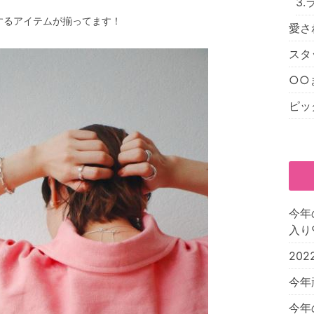
3
するアイテムが揃ってます！
愛さ
スタ
○○
ピッ
今年
入り
20
今年
今年