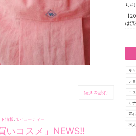
ち#
【2
は流
キ
シ
続きを読む
ニ
ミ
宗
ンド情報
,
1.ビューティー
求
初買いコスメ」NEWS‼