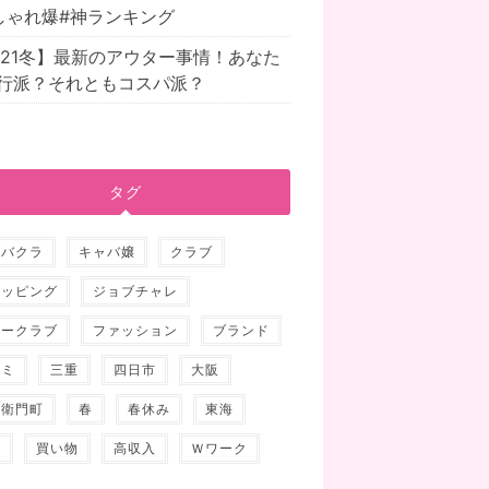
しゃれ爆#神ランキング
021冬】最新のアウター事情！あなた
行派？それともコスパ派？
タグ
ャバクラ
キャバ嬢
クラブ
ョッピング
ジョブチャレ
ュークラブ
ファッション
ブランド
ナミ
三重
四日市
大阪
右衛門町
春
春休み
東海
人
買い物
高収入
Ｗワーク