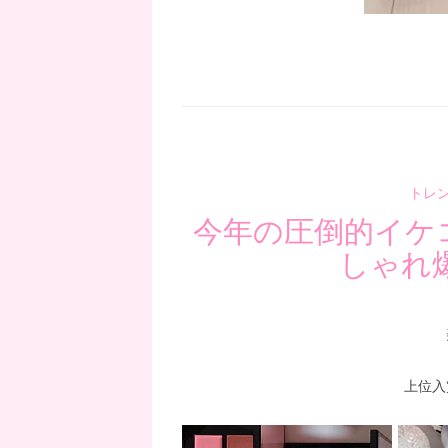
トレ
今年の圧倒的イケ
しゃれ
上位入