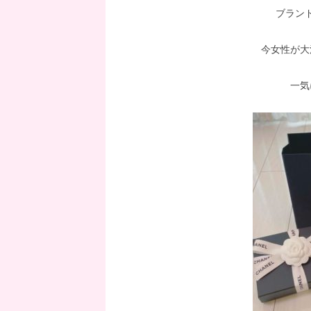
ブラン
今女性が大
一気