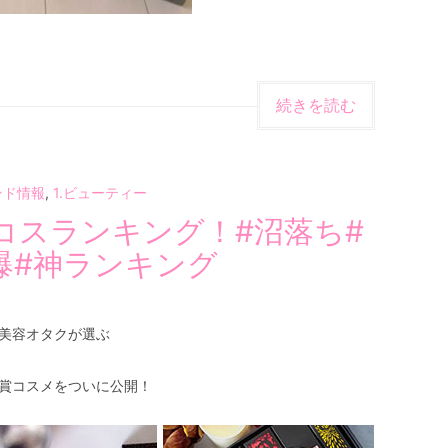
続きを読む
ンド情報
,
1.ビューティー
コスランキング！#沼落ち#
爆#神ランキング
美容オタクが選ぶ
賞コスメをついに公開！